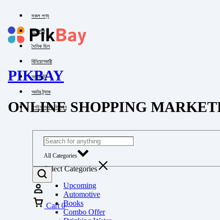
সকল পণ্য
পাইকারি
দৈনিক ডিল
বিনিয়োগকারী
PIKBAY
অ্যাকাউন্ট
অর্ডার ট্র্যাক
ONLINE SHOPPING MARKET
লগইন অথবা নিবন্ধন
All Categories
Select Categories
Upcoming
Automotive
Books
Cart
0
Combo Offer