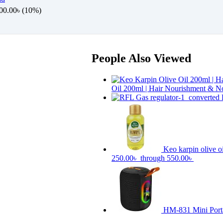
00.00
৳
(10%)
People Also Viewed
Oil 200ml | Hair Nourishment & N
Keo karpin olive o
250.00৳ through 550.00৳
HM-831 Mini Porta