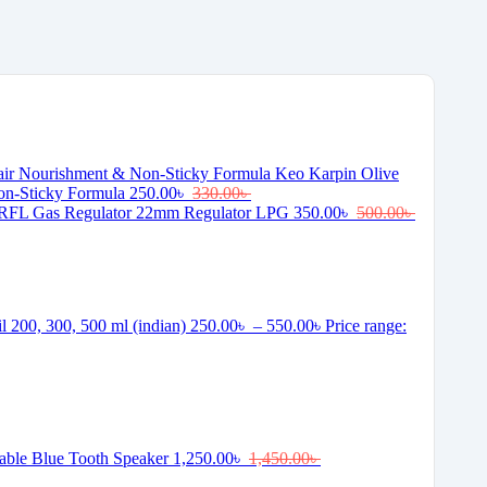
Keo Karpin Olive
on-Sticky Formula
250.00
৳
330.00
৳
RFL Gas Regulator 22mm Regulator LPG
350.00
৳
500.00
৳
il 200, 300, 500 ml (indian)
250.00
৳
–
550.00
৳
Price range:
ble Blue Tooth Speaker
1,250.00
৳
1,450.00
৳