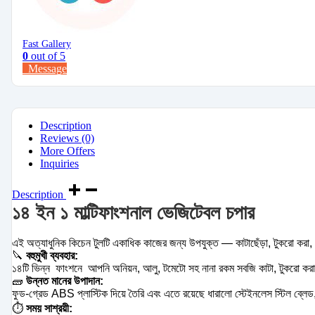
Fast Gallery
0
out of 5
Message
Description
Reviews (0)
More Offers
Inquiries
Description
১৪ ইন ১ মাল্টিফাংশনাল ভেজিটেবল চপার
এই অত্যাধুনিক কিচেন টুলটি একাধিক কাজের জন্য উপযুক্ত — কাটাছেঁড়া, টুকরো করা, কি
🔪
বহুমুখী ব্যবহার:
১৪টি ভিন্ন ফাংশনে আপনি অনিয়ন, আলু, টমেটো সহ নানা রকম সবজি কাটা, টুকরো করা
🧱
উন্নত মানের উপাদান:
ফুড-গ্রেড ABS প্লাস্টিক দিয়ে তৈরি এবং এতে রয়েছে ধারালো স্টেইনলেস স্টিল ব্লে
⏱️
সময় সাশ্রয়ী: