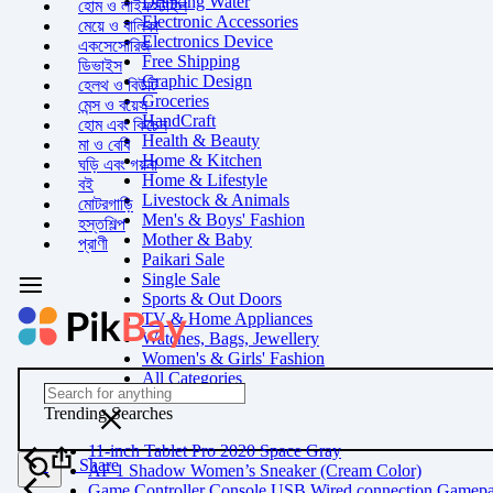
Drinking Water
হোম ও লাইফস্টাইল
Electronic Accessories
মেয়ে ও বালিকা
Electronics Device
একসেসোরিজ
Free Shipping
ডিভাইস
Graphic Design
হেলথ ও বিউটি
Groceries
মেন্স ও বয়েস
HandCraft
হোম এবং কিচেন
Health & Beauty
মা ও বেবি
Home & Kitchen
ঘড়ি এবং গয়না
Home & Lifestyle
বই
Livestock & Animals
মোটরগাড়ি
Men's & Boys' Fashion
হস্তশিল্প
Mother & Baby
প্রাণী
Paikari Sale
Single Sale
Sports & Out Doors
TV & Home Appliances
Watches, Bags, Jewellery
Women's & Girls' Fashion
All Categories
Trending Searches
11-inch Tablet Pro 2020 Space Gray
Share
AF 1 Shadow Women’s Sneaker (Cream Color)
Game Controller Console USB Wired connection Gamep