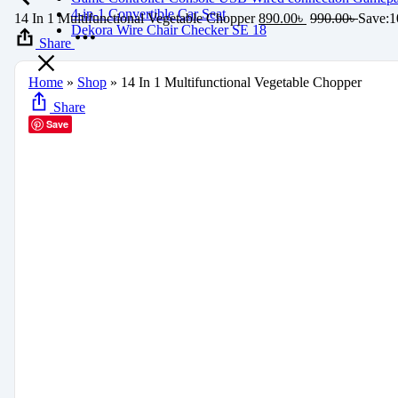
4-in-1 Convertible Car Seat
14 In 1 Multifunctional Vegetable Chopper
890.00
৳
990.00
৳
Save:
1
Dekora Wire Chair Checker SE 18
Share
Home
»
Shop
»
14 In 1 Multifunctional Vegetable Chopper
Share
Save