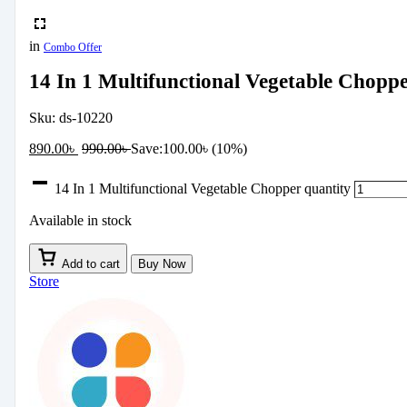
in
Combo Offer
14 In 1 Multifunctional Vegetable Chopp
Sku:
ds-10220
890.00
৳
990.00
৳
Save:
100.00
৳
(10%)
14 In 1 Multifunctional Vegetable Chopper quantity
Available in stock
Add to cart
Buy Now
Store