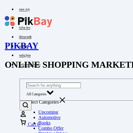
সকল পণ্য
পাইকারি
দৈনিক ডিল
বিনিয়োগকারী
PIKBAY
অ্যাকাউন্ট
অর্ডার ট্র্যাক
ONLINE SHOPPING MARKET
লগইন অথবা নিবন্ধন
All Categories
Select Categories
Upcoming
Automotive
Books
Cart
0
Combo Offer