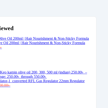
Viewed
e Oil 200ml | Hair Nourishment & Non-Sticky Formula
৳
Keo karpin olive oil 200, 300, 500 ml (indian)
250.00
৳
–
ange: 250.00৳ through 550.00৳
RFL Gas Regulator 22mm Regulator
00.00
৳