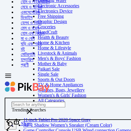
Drinking Water
হোম ও লাইফস্টাইল
Electronic Accessories
মেয়ে ও বালিকা
Electronics Device
একসেসোরিজ
Free Shipping
ডিভাইস
Graphic Design
হেলথ ও বিউটি
Groceries
মেন্স ও বয়েস
HandCraft
হোম এবং কিচেন
Health & Beauty
মা ও বেবি
Home & Kitchen
ঘড়ি এবং গয়না
Home & Lifestyle
বই
Livestock & Animals
মোটরগাড়ি
Men's & Boys' Fashion
হস্তশিল্প
Mother & Baby
প্রাণী
Paikari Sale
Single Sale
Sports & Out Doors
TV & Home Appliances
Watches, Bags, Jewellery
Women's & Girls' Fashion
All Categories
Trending Searches
11-inch Tablet Pro 2020 Space Gray
Share
AF 1 Shadow Women’s Sneaker (Cream Color)
Game Controller Console USB Wired connection Gamep