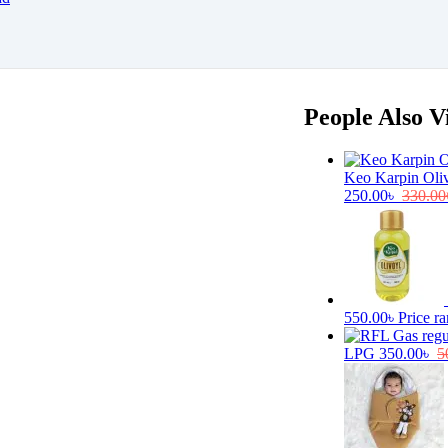
People Also 
Keo Karpin Oliv
250.00
৳
330.00
550.00
৳
Price r
LPG
350.00
৳
5