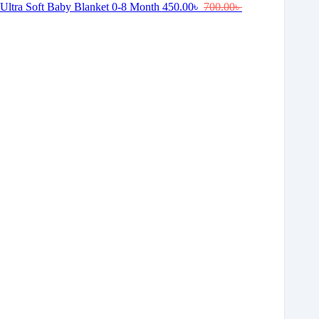
Ultra Soft Baby Blanket 0-8 Month
450.00
৳
700.00
৳