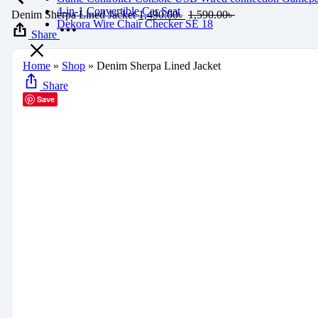
4-in-1 Convertible Car Seat
Denim Sherpa Lined Jacket
1,490.00
৳
1,590.00
৳
Dekora Wire Chair Checker SE 18
Share
Home
»
Shop
»
Denim Sherpa Lined Jacket
Share
Save