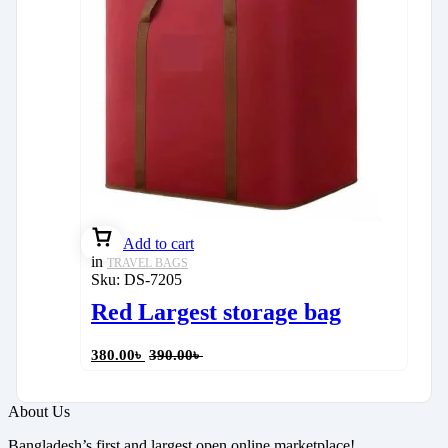
Add to cart
in
TRAVEL BAGS
Sku:
DS-7205
Red Largest storage bag
380.00
৳
390.00
৳
About Us
Bangladesh’s first and largest open online marketplace!