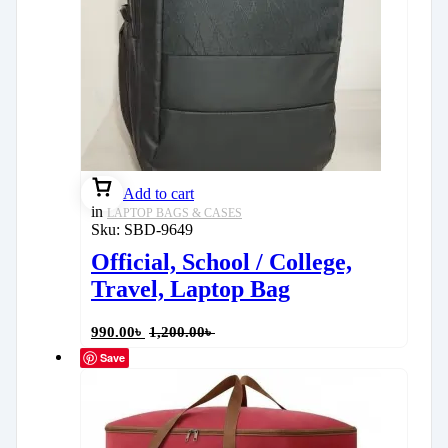
Add to cart
in
LAPTOP BAGS & CASES
Sku:
SBD-9649
Official, School / College,
Travel, Laptop Bag
990.00
৳
1,200.00
৳
Save