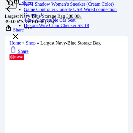
Share
AF 1 Shadow Women’s Sneaker (Cream Color)
Game Controller Console USB Wired connection
Gamepad
Largest Navy-Blue Storage Bag
380.00
৳
4-in-1 Convertible Car Seat
390.00
৳
Save:
10.00
৳
(3%)
Dekora Wire Chair Checker SE 18
Share
Home
»
Shop
»
Largest Navy-Blue Storage Bag
Share
Save