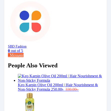
SBD Fashion
0
out of 5
Message
People Also Viewed
Keo Karpin Olive Oil 200ml | Hair Nourishment &
Non-Sticky Formula
250.00
৳
330.00
৳