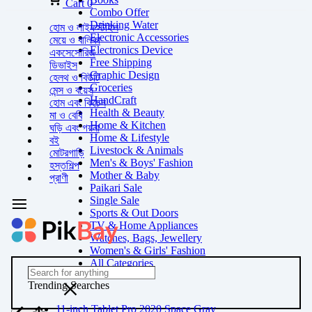
Cart
0
Combo Offer
Drinking Water
হোম ও লাইফস্টাইল
Electronic Accessories
মেয়ে ও বালিকা
Electronics Device
একসেসোরিজ
Free Shipping
ডিভাইস
Graphic Design
হেলথ ও বিউটি
Groceries
মেন্স ও বয়েস
HandCraft
হোম এবং কিচেন
Health & Beauty
মা ও বেবি
Home & Kitchen
ঘড়ি এবং গয়না
Home & Lifestyle
বই
Livestock & Animals
মোটরগাড়ি
Men's & Boys' Fashion
হস্তশিল্প
Mother & Baby
প্রাণী
Paikari Sale
Single Sale
Sports & Out Doors
TV & Home Appliances
Watches, Bags, Jewellery
Women's & Girls' Fashion
All Categories
Trending Searches
11-inch Tablet Pro 2020 Space Gray