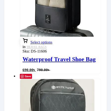
Select options
in
TRAVEL BAGS
Sku:
DS-11606
Waterproof Travel Shoe Bag
690.00
৳
790.00
৳
Save