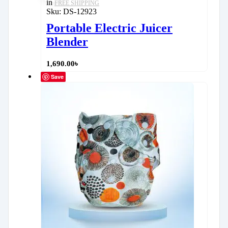
in
FREE SHIPPING
Sku:
DS-12923
Portable Electric Juicer
Blender
1,690.00
৳
Save