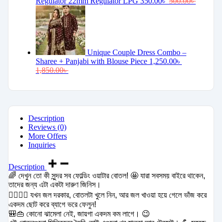
Regulator 22mm Regulator LPG
350.00
৳
500.00
৳
Unique Couple Dress Combo –
Sharee + Panjabi with Blouse Piece
1,250.00
৳
1,850.00
৳
Description
Reviews (0)
More Offers
Inquiries
Description
🌈 দেখুন তো কী সুন্দর সব ফোল্ডিং ওয়াটার বোতল! 🤩 যারা সবসময় বাইরে থাকেন,
তাদের জন্য এটা একটা দারুণ জিনিস।
🚶‍♀️🏃‍♂️ যখন জল দরকার, বোতলটা খুলে নিন, আর জল খাওয়া হয়ে গেলে ভাঁজ করে
একদম ছোট করে ব্যাগে ভরে ফেলুন!
🎒👜 কোনো ঝামেলা নেই, জায়গা একদম কম লাগে। 😉