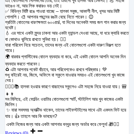
এই বোতলগুলো সিলিকনের তৈরি, তাই এগুলো খুব হালকা আর টেকসই। 💪 সহজে
ভাঙেও না, আর লিক করারও ভয় নেই।
✅ বিভিন্ন মিষ্টি রঙে পাওয়া যাচ্ছে – হালকা সবুজ, আকাশী নীল, ধূসর আর মিষ্টি
গোলাপি। 🎨 আপনার পছন্দের রঙটা বেছে নিতে পারেন। 😊
প্রতিটা বোতলের ধারণক্ষমতা ৬০০ml, যা দিনের অনেকটা সময় জল পান করার জন্য
যথেষ্ট।
💧 এর সাথে একটা সুন্দর ঢাকনা আর একটা হ্যান্ডল দেওয়া আছে, যা ধরে ক্যারি করতে
বা কোথাও ঝুলিয়ে রাখতে সুবিধা হয়। 🤸‍♀️
যারা পরিবেশ নিয়ে সচেতন, তাদের জন্য এই বোতলগুলো একটা দারুণ বিকল্প হতে
পারে।
🌍 বারবার প্লাস্টিকের বোতল ব্যবহার না করে, এই একটা বোতল আপনি অনেক দিন
ব্যবহার করতে পারবেন।
♻️ এটা আপনার পকেট বাঁচাবে, আর পরিবেশকেও রাখবে পরিষ্কার। 💚
শুধু বাইরেই নয়, জিমে, অফিসে বা স্কুলে যাওয়ার সময়ও এই বোতলগুলো খুব কাজে
দেয়।
🏋️‍♀️🏢📚 হালকা হওয়ার কারণে বাচ্চাদের স্কুলেও এটা সহজে নিয়ে যাওয়া যায়। 🎒
👧👦
সব মিলিয়ে, এই ফোল্ডিং ওয়াটার বোতলগুলো স্মার্ট, স্টাইলিশ আর খুব কাজের একটা
জিনিস।
✨ যারা সবসময় অ্যাক্টিভ থাকেন, তাদের লাইফস্টাইলের সাথে এটা একদম ফিট হয়ে
যায়। 👍 তাহলে আর কি ভাবছেন?
একটা নিজের জন্য আর একটা আপনার বন্ধুর জন্য অর্ডার করে ফেলুন! 🎁👯‍♀️
Reviews (0)