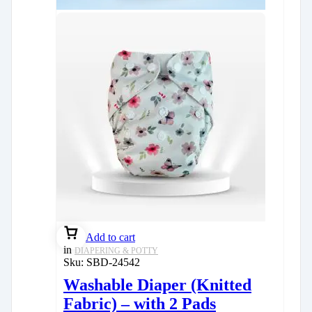
Add to cart
in
DIAPERING & POTTY
Sku:
SBD-24542
Washable Diaper (Knitted
Fabric) – with 2 Pads