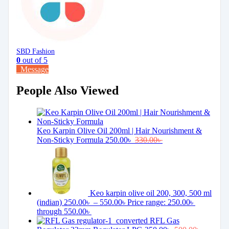
SBD Fashion
0
out of 5
Message
People Also Viewed
Keo Karpin Olive Oil 200ml | Hair Nourishment &
Non-Sticky Formula
250.00
৳
330.00
৳
Keo karpin olive oil 200, 300, 500 ml
(indian)
250.00
৳
–
550.00
৳
Price range: 250.00৳
through 550.00৳
RFL Gas