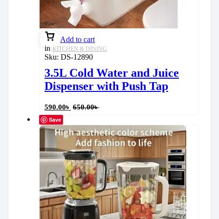
Add to cart
in
KITCHEN & DINING
Sku:
DS-12890
3.5L Cold Water and Juice
Dispenser with Push Tap
590.00
৳
650.00
৳
Save