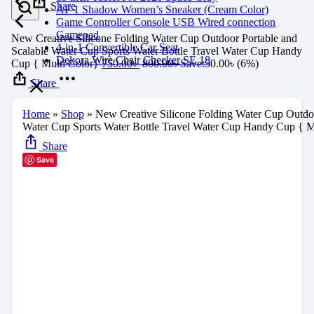
Share
AF 1 Shadow Women’s Sneaker (Cream Color)
Game Controller Console USB Wired connection
Gamepad
New Creative Silicone Folding Water Cup Outdoor Portable and
4-in-1 Convertible Car Seat
Scalable Water Cup Sports Water Bottle Travel Water Cup Handy
Dekora Wire Chair Checker SE 18
Cup { Multi Color}
750.00
৳
800.00
৳
Save:
50.00
৳
(6%)
Share
Home
»
Shop
»
New Creative Silicone Folding Water Cup Outdoo
Water Cup Sports Water Bottle Travel Water Cup Handy Cup { M
Share
Save