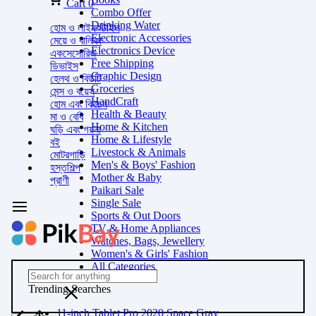
Cart
0
Combo Offer
Drinking Water
হোম ও লাইফস্টাইল
Electronic Accessories
মেয়ে ও বালিকা
Electronics Device
একসেসোরিজ
Free Shipping
ডিভাইস
Graphic Design
হেলথ ও বিউটি
Groceries
মেন্স ও বয়েস
HandCraft
হোম এবং কিচেন
Health & Beauty
মা ও বেবি
Home & Kitchen
ঘড়ি এবং গয়না
Home & Lifestyle
বই
Livestock & Animals
মোটরগাড়ি
Men's & Boys' Fashion
হস্তশিল্প
Mother & Baby
প্রাণী
Paikari Sale
Single Sale
Sports & Out Doors
TV & Home Appliances
Watches, Bags, Jewellery
Women's & Girls' Fashion
All Categories
Trending Searches
11-inch Tablet Pro 2020 Space Gray