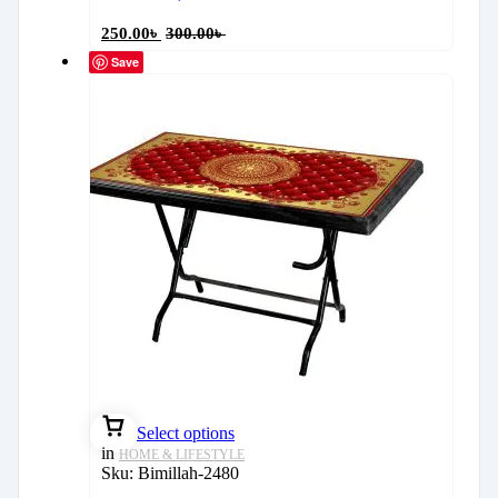
250.00
৳
300.00
৳
Save
Select options
in
HOME & LIFESTYLE
Sku:
Bimillah-2480