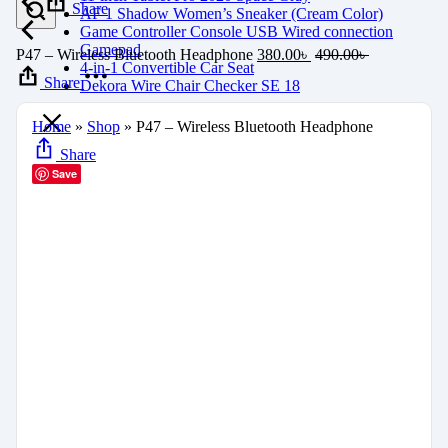
Share
AF 1 Shadow Women’s Sneaker (Cream Color)
Game Controller Console USB Wired connection
Gamepad
P47 – Wireless Bluetooth Headphone
380.00
৳
490.00
৳
4-in-1 Convertible Car Seat
Share
Dekora Wire Chair Checker SE 18
Home
»
Shop
»
P47 – Wireless Bluetooth Headphone
Share
Save