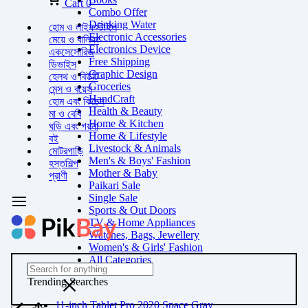
Cart
0
Combo Offer
Drinking Water
হোম ও লাইফস্টাইল
Electronic Accessories
মেয়ে ও বালিকা
Electronics Device
একসেসোরিজ
Free Shipping
ডিভাইস
Graphic Design
হেলথ ও বিউটি
Groceries
মেন্স ও বয়েস
HandCraft
হোম এবং কিচেন
Health & Beauty
মা ও বেবি
Home & Kitchen
ঘড়ি এবং গয়না
Home & Lifestyle
বই
Livestock & Animals
মোটরগাড়ি
Men's & Boys' Fashion
হস্তশিল্প
Mother & Baby
প্রাণী
Paikari Sale
Single Sale
Sports & Out Doors
TV & Home Appliances
Watches, Bags, Jewellery
Women's & Girls' Fashion
All Categories
Trending Searches
11-inch Tablet Pro 2020 Space Gray