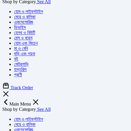
Shop by Category
See All
হোম ও লাইফস্টাইল
মেয়ে ও বালিকা
একসেসোরিজ
ডিভাইস
হেলথ ও বিউটি
মেন্স ও বয়েস
হোম এবং কিচেন
মা ও বেবি
ঘড়ি এবং গয়না
বই
মোটরগাড়ি
হস্তশিল্প
প্রাণী
Track Order
Main Menu
Shop by Category
See All
হোম ও লাইফস্টাইল
মেয়ে ও বালিকা
একসেসোরিজ