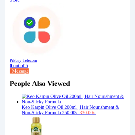
Pikbay Telecom
0
out of 5
Message
People Also Viewed
Keo Karpin Olive Oil 200ml | Hair Nourishment &
Non-Sticky Formula
250.00
৳
330.00
৳