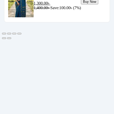
Buy Now
1,300.00
৳
1,400.00
৳
Save:
100.00
৳
(7%)