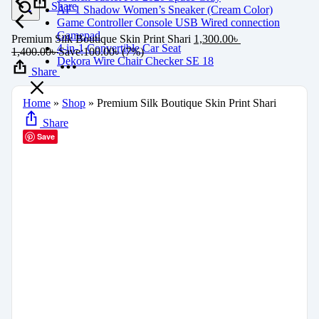
Share
AF 1 Shadow Women’s Sneaker (Cream Color)
Game Controller Console USB Wired connection
Gamepad
Premium Silk Boutique Skin Print Shari
1,300.00
৳
4-in-1 Convertible Car Seat
1,400.00
৳
Save:
100.00
৳
(7%)
Dekora Wire Chair Checker SE 18
Share
Home
»
Shop
»
Premium Silk Boutique Skin Print Shari
Share
Save