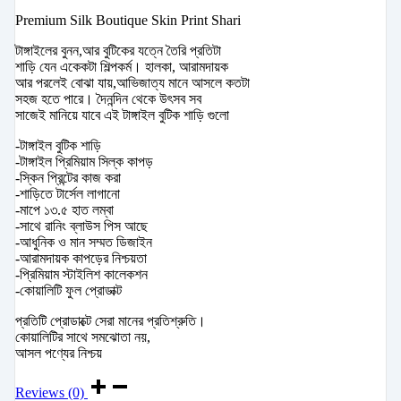
Premium Silk Boutique Skin Print Shari
টাঙ্গাইলের বুনন,আর বুটিকের যত্নে তৈরি প্রতিটা
শাড়ি যেন একেকটা শিল্পকর্ম। হালকা, আরামদায়ক
আর পরলেই বোঝা যায়,আভিজাত্য মানে আসলে কতটা
সহজ হতে পারে। দৈনন্দিন থেকে উৎসব সব
সাজেই মানিয়ে যাবে এই টাঙ্গাইল বুটিক শাড়ি গুলো
-টাঙ্গাইল বুটিক শাড়ি
-টাঙ্গাইল প্রিমিয়াম সিল্ক কাপড়
-স্কিন প্রিন্টের কাজ করা
-শাড়িতে টার্সেল লাগানো
-মাপে ১৩.৫ হাত লম্বা
-সাথে রানিং ব্লাউস পিস আছে
-আধুনিক ও মান সম্মত ডিজাইন
-আরামদায়ক কাপড়ের নিশ্চয়তা
-প্রিমিয়াম স্টাইলিশ কালেকশন
-কোয়ালিটি ফুল প্রোডাক্ট
প্রতিটি প্রোডাক্টে সেরা মানের প্রতিশ্রুতি।
কোয়ালিটির সাথে সমঝোতা নয়,
আসল পণ্যের নিশ্চয়
Reviews (0)