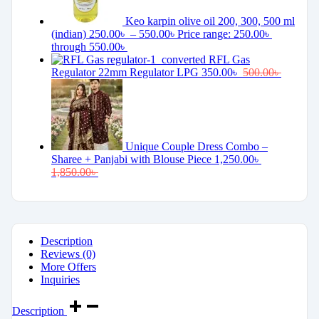
Keo karpin olive oil 200, 300, 500 ml
(indian)
250.00
৳
–
550.00
৳
Price range: 250.00৳
through 550.00৳
RFL Gas
Regulator 22mm Regulator LPG
350.00
৳
500.00
৳
Unique Couple Dress Combo –
Sharee + Panjabi with Blouse Piece
1,250.00
৳
1,850.00
৳
Description
Reviews (0)
More Offers
Inquiries
Description