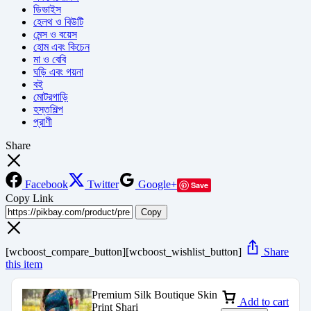
ডিভাইস
হেলথ ও বিউটি
মেন্স ও বয়েস
হোম এবং কিচেন
মা ও বেবি
ঘড়ি এবং গয়না
বই
মোটরগাড়ি
হস্তশিল্প
প্রাণী
Share
Facebook
Twitter
Google+
Save
Copy Link
Copy
[wcboost_compare_button][wcboost_wishlist_button]
Share
this item
Premium Silk Boutique Skin
Add to cart
Print Shari