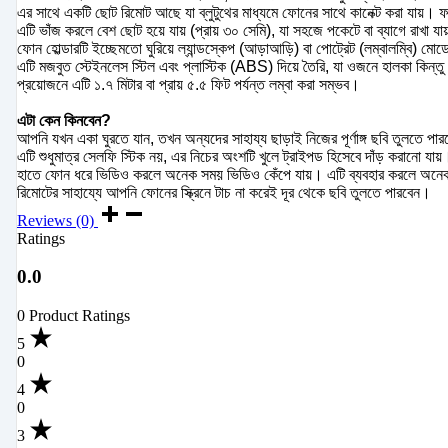
এর সাথে একটি ছোট রিমোট আছে যা ব্লুটুথের মাধ্যমে ফোনের সাথে কানেক্ট করা যায়। ফল
এটি ভাঁজ করলে বেশ ছোট হয়ে যায় (প্রায় ৩০ সেমি), যা সহজে পকেটে বা ব্যাগে রাখা য
ফোন হোল্ডারটি ইচ্ছেমতো ঘুরিয়ে ল্যান্ডস্কেপ (আড়াআড়ি) বা পোট্রেট (লম্বালম্বি) মো
এটি মজবুত স্টেইনলেস স্টিল এবং প্লাস্টিক (ABS) দিয়ে তৈরি, যা ওজনে হালকা কিন্
প্রয়োজনে এটি ১.৭ মিটার বা প্রায় ৫.৫ ফিট পর্যন্ত লম্বা করা সম্ভব।
এটা কেন কিনবেন?
আপনি যখন একা ঘুরতে যান, তখন অন্যদের সাহায্য ছাড়াই নিজের পূর্ণাঙ্গ ছবি তুলতে পা
এটি শুধুমাত্র সেলফি স্টিক নয়, এর নিচের অংশটি খুলে ট্রাইপড হিসেবে দাঁড় করানো যায়
হাতে ফোন ধরে ভিডিও করলে অনেক সময় ভিডিও কেঁপে যায়। এটি ব্যবহার করলে অনেক বে
রিমোটের সাহায্যে আপনি ফোনের স্ক্রিনে টাচ না করেই দূর থেকে ছবি তুলতে পারবেন।
Reviews (0)
Ratings
0.0
0 Product Ratings
5
0
4
0
3