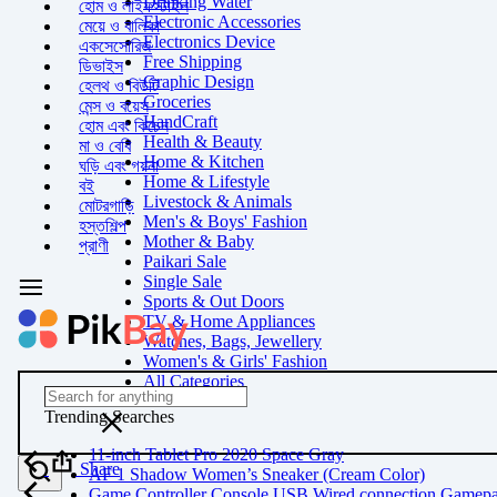
Drinking Water
হোম ও লাইফস্টাইল
Electronic Accessories
মেয়ে ও বালিকা
Electronics Device
একসেসোরিজ
Free Shipping
ডিভাইস
Graphic Design
হেলথ ও বিউটি
Groceries
মেন্স ও বয়েস
HandCraft
হোম এবং কিচেন
Health & Beauty
মা ও বেবি
Home & Kitchen
ঘড়ি এবং গয়না
Home & Lifestyle
বই
Livestock & Animals
মোটরগাড়ি
Men's & Boys' Fashion
হস্তশিল্প
Mother & Baby
প্রাণী
Paikari Sale
Single Sale
Sports & Out Doors
TV & Home Appliances
Watches, Bags, Jewellery
Women's & Girls' Fashion
All Categories
Trending Searches
11-inch Tablet Pro 2020 Space Gray
Share
AF 1 Shadow Women’s Sneaker (Cream Color)
Game Controller Console USB Wired connection Gamep