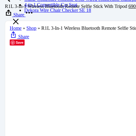
4-in-1 Convertible Car Seat
R1L 3-In-1 Wireless Bluetooth Remote Selfie Stick With Tripod
690
Dekora Wire Chair Checker SE 18
Share
Home
»
Shop
»
R1L 3-In-1 Wireless Bluetooth Remote Selfie Sti
Share
Save