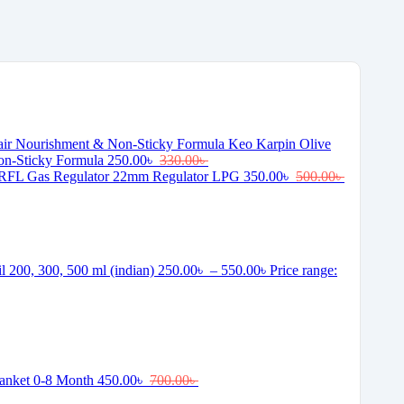
Keo Karpin Olive
on-Sticky Formula
250.00
৳
330.00
৳
RFL Gas Regulator 22mm Regulator LPG
350.00
৳
500.00
৳
il 200, 300, 500 ml (indian)
250.00
৳
–
550.00
৳
Price range:
lanket 0-8 Month
450.00
৳
700.00
৳