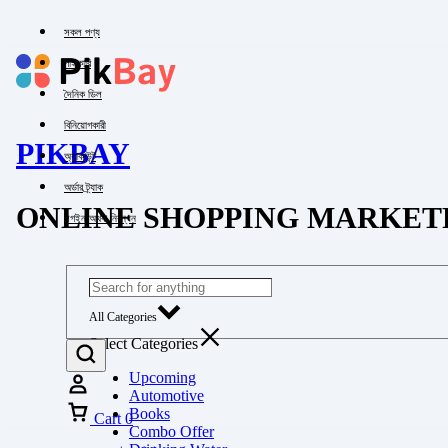
সকল পণ্য
পাইকারি
দৈনিক ডিল
বিনিয়োগকারী
PIKBAY
অ্যাকাউন্ট
অর্ডার ট্র্যাক
ONLINE SHOPPING MARKET
লগইন অথবা নিবন্ধন
All Categories
Select Categories
Upcoming
Automotive
Books
Cart
0
Combo Offer