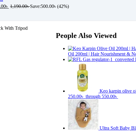
.00
৳
1,190.00
৳
Save:
500.00
৳
(42%)
ck With Tripod
People Also Viewed
Oil 200ml | Hair Nourishment & N
Keo karpin olive o
250.00৳ through 550.00৳
Ultra Soft Baby B