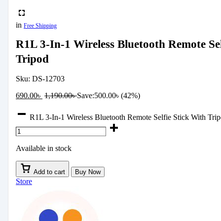
in
Free Shipping
R1L 3-In-1 Wireless Bluetooth Remote Sel
Tripod
Sku:
DS-12703
690.00
৳
1,190.00
৳
Save:
500.00
৳
(42%)
R1L 3-In-1 Wireless Bluetooth Remote Selfie Stick With Trip
Available in stock
Add to cart
Buy Now
Store