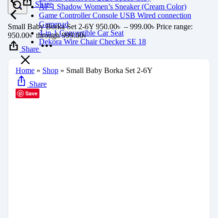
Share
AF 1 Shadow Women’s Sneaker (Cream Color)
Game Controller Console USB Wired connection
Gamepad
Small Baby Borka Set 2-6Y
950.00
৳
–
999.00
৳
Price range:
4-in-1 Convertible Car Seat
950.00৳ through 999.00৳
Dekora Wire Chair Checker SE 18
Share
Home
»
Shop
»
Small Baby Borka Set 2-6Y
Share
Save