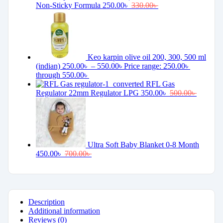
Non-Sticky Formula
250.00
৳
330.00
৳
Keo karpin olive oil 200, 300, 500 ml
(indian)
250.00
৳
–
550.00
৳
Price range: 250.00৳
through 550.00৳
RFL Gas
Regulator 22mm Regulator LPG
350.00
৳
500.00
৳
Ultra Soft Baby Blanket 0-8 Month
450.00
৳
700.00
৳
Description
Additional information
Reviews (0)