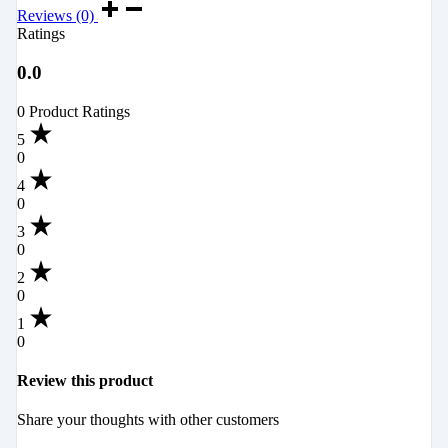
Reviews (0)
Ratings
0.0
0 Product Ratings
5
0
4
0
3
0
2
0
1
0
Review this product
Share your thoughts with other customers