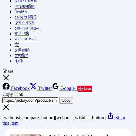
মেয়ে ও বালিকা
একসেসোরিজ
ডিভাইস
হেলথ ও বিউটি
মেন্স ও বয়েস
হোম এবং কিচেন
মা ও বেবি
ঘড়ি এবং গয়না
বই
মোটরগাড়ি
হস্তশিল্প
প্রাণী
Share
Facebook
Twitter
Google+
Save
Copy Link
Copy
[wcboost_compare_button][wcboost_wishlist_button]
Share
this item