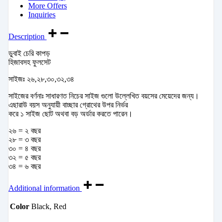
More Offers
Inquiries
Description
ডুবাই চেরি কাপড়
হিজাবসহ ফুলসেট
সাইজঃ ২৬,২৮,৩০,৩২,৩৪
সাইজের বর্ণনাঃ সাধারণত নিচের সাইজ গুলো উল্লেখিত বয়সের মেয়েদের জন্য।
এছারাউ বয়স অনুযায়ী বাচ্ছার গ্রোথের উপর নির্ভর
করে ১ সাইজ ছোট অথবা বড় অর্ডার করতে পারেন।
২৬ = ২ বছর
২৮ = ৩ বছর
৩০ = ৪ বছর
৩২ = ৫ বছর
৩৪ = ৬ বছর
Additional information
Color
Black, Red