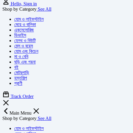
Hello, Sign in
Shop by Category
See All
হোম ও লাইফস্টাইল
মেয়ে ও বালিকা
একসেসোরিজ
ডিভাইস
হেলথ ও বিউটি
মেন্স ও বয়েস
হোম এবং কিচেন
মা ও বেবি
ঘড়ি এবং গয়না
বই
মোটরগাড়ি
হস্তশিল্প
প্রাণী
Track Order
Main Menu
Shop by Category
See All
হোম ও লাইফস্টাইল