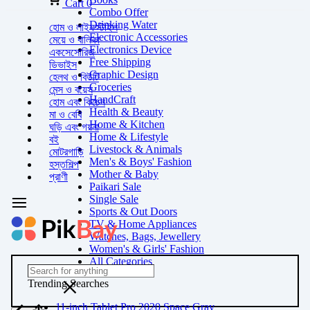
Cart
0
Combo Offer
Drinking Water
হোম ও লাইফস্টাইল
Electronic Accessories
মেয়ে ও বালিকা
Electronics Device
একসেসোরিজ
Free Shipping
ডিভাইস
Graphic Design
হেলথ ও বিউটি
Groceries
মেন্স ও বয়েস
HandCraft
হোম এবং কিচেন
Health & Beauty
মা ও বেবি
Home & Kitchen
ঘড়ি এবং গয়না
Home & Lifestyle
বই
Livestock & Animals
মোটরগাড়ি
Men's & Boys' Fashion
হস্তশিল্প
Mother & Baby
প্রাণী
Paikari Sale
Single Sale
Sports & Out Doors
TV & Home Appliances
Watches, Bags, Jewellery
Women's & Girls' Fashion
All Categories
Trending Searches
11-inch Tablet Pro 2020 Space Gray