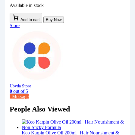
Available in stock
Add to cart
Buy Now
Store
Ubyda Store
0
out of 5
Message
People Also Viewed
Keo Karpin Olive Oil 200ml | Hair Nourishment &