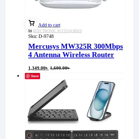
Add to cart
in
ELECTRONIC ACCESSORIES
Sku:
D-9748
Mercusys MW325R 300Mbps
4 Antenna Wireless Router
1,349.00
৳
1,600.00
৳
Save