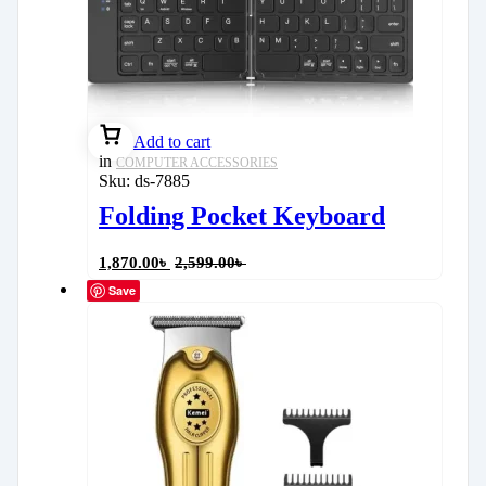
Add to cart
in
COMPUTER ACCESSORIES
Sku:
ds-7885
Folding Pocket Keyboard
1,870.00
৳
2,599.00
৳
Save