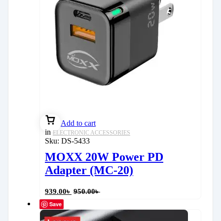
Add to cart
in
ELECTRONIC ACCESSORIES
Sku:
DS-5433
MOXX 20W Power PD
Adapter (MC-20)
939.00
৳
950.00
৳
Save