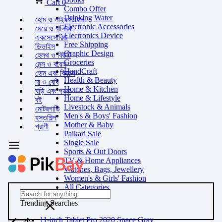
Cart
0
Combo Offer
Drinking Water
হোম ও লাইফস্টাইল
Electronic Accessories
মেয়ে ও বালিকা
Electronics Device
একসেসোরিজ
Free Shipping
ডিভাইস
Graphic Design
হেলথ ও বিউটি
Groceries
মেন্স ও বয়েস
HandCraft
হোম এবং কিচেন
Health & Beauty
মা ও বেবি
Home & Kitchen
ঘড়ি এবং গয়না
Home & Lifestyle
বই
Livestock & Animals
মোটরগাড়ি
Men's & Boys' Fashion
হস্তশিল্প
Mother & Baby
প্রাণী
Paikari Sale
Single Sale
Sports & Out Doors
TV & Home Appliances
Watches, Bags, Jewellery
Women's & Girls' Fashion
All Categories
Trending Searches
11-inch Tablet Pro 2020 Space Gray