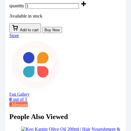
quantity
Available in stock
Add to cart
Buy Now
Store
Fast Gallery
0
out of 5
Message
People Also Viewed