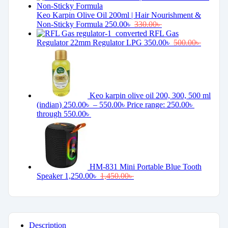
Keo Karpin Olive Oil 200ml | Hair Nourishment &
Non-Sticky Formula
250.00
৳
330.00
৳
RFL Gas
Regulator 22mm Regulator LPG
350.00
৳
500.00
৳
Keo karpin olive oil 200, 300, 500 ml
(indian)
250.00
৳
–
550.00
৳
Price range: 250.00৳
through 550.00৳
HM-831 Mini Portable Blue Tooth
Speaker
1,250.00
৳
1,450.00
৳
Description