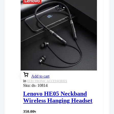
Add to cart
in
ELECTRONIC ACCESSORIES
Sku:
ds- 10814
Lenovo HE05 Neckband
Wireless Hanging Headset
350.00
৳