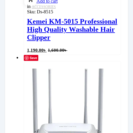
Add to cart
in
ACCESSORIES
Sku:
Ds-8515
Kemei KM-5015 Professional
High Quality Washable Hair
Clipper
1,190.00
৳
1,600.00
৳
Save