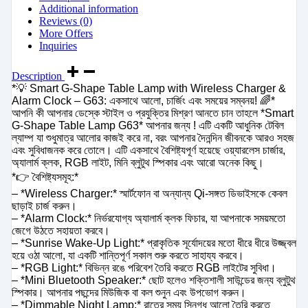
Additional information
Reviews (0)
More Offers
Inquiries
Description
*💡 Smart G-Shape Table Lamp with Wireless Charger &
Alarm Clock – G63: একসাথে আলো, চার্জিং এবং সময়ের সম্বনয়! 🌈*
আপনি কী আপনার ডেস্কে স্টাইল ও প্রযুক্তির মিশ্রণ আনতে চান তাহলে *Smart
G-Shape Table Lamp G63* আপনার জন্য ! এটি একটি আধুনিক টেবিল
ল্যাম্প যা শুধুমাত্র আলোর কাজই করে না, বরং আপনার দৈনন্দিন জীবনকে আরও সহজ
এবং সুবিধাজনক করে তোলে। এটি একসাথে বৈশিষ্ট্যপূর্ণ হয়েছে ওয়্যারলেস চার্জার,
অ্যালার্ম ক্লক, RGB লাইট, মিনি ব্লুটুথ স্পিকার এবং আরো অনেক কিছু।
*👉 বৈশিষ্ট্যসমূহ:*
– *Wireless Charger:* স্মার্টফোন বা অন্যান্য Qi-সঙ্গত ডিভাইসকে কেবল
ছাড়াই চার্জ করুন।
– *Alarm Clock:* নির্ভরযোগ্য অ্যালার্ম ক্লক ফিচার, যা আপনাকে সময়মতো
জেগে উঠতে সহায়তা করবে।
– *Sunrise Wake-Up Light:* প্রাকৃতিক সূর্যোদয়ের মতো ধীরে ধীরে উজ্জ্বল
হয়ে ওঠা আলো, যা একটি শান্তিপূর্ণ সকাল শুরু করতে সাহায্য করবে।
– *RGB Light:* বিভিন্ন রঙে পরিবেশ তৈরি করতে RGB লাইটের সুবিধা।
– *Mini Bluetooth Speaker:* ছোট হলেও শক্তিশালী সাউন্ডের জন্য ব্লুটুথ
স্পিকার। আপনার পছন্দের মিউজিক বা কল শুনুন এবং উপভোগ করুন।
– *Dimmable Night Lamp:* রাতের সময় স্নিগ্ধ আলো তৈরি করতে