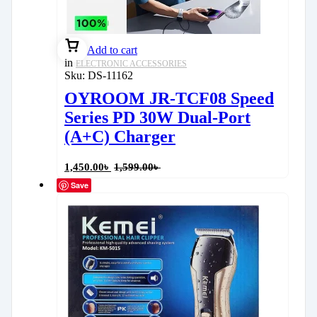
Add to cart
in
ELECTRONIC ACCESSORIES
Sku:
DS-11162
OYROOM JR-TCF08 Speed
Series PD 30W Dual-Port
(A+C) Charger
1,450.00
৳
1,599.00
৳
Save