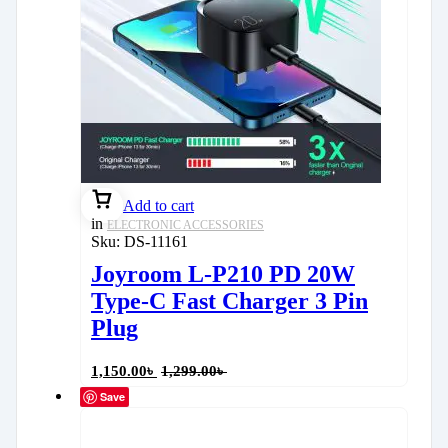
Add to cart
in
ELECTRONIC ACCESSORIES
Sku:
DS-11161
Joyroom L-P210 PD 20W
Type-C Fast Charger 3 Pin
Plug
1,150.00
৳
1,299.00
৳
Save