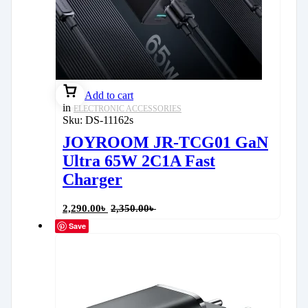
Add to cart
in
ELECTRONIC ACCESSORIES
Sku:
DS-11162s
JOYROOM JR-TCG01 GaN
Ultra 65W 2C1A Fast
Charger
2,290.00
৳
2,350.00
৳
Save