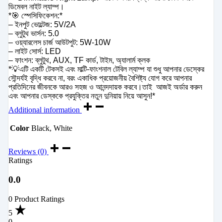
ডিমেবল নাইট ল্যাম্প।
*🎯 স্পেসিফিকেশন:*
– ইনপুট ভোল্টেজ: 5V/2A
– ব্লুটুথ ভার্সন: 5.0
– ওয়্যারলেস চার্জ আউটপুট: 5W-10W
– লাইট সোর্স: LED
– ফাংশন: ব্লুটুথ, AUX, TF কার্ড, টাইম, অ্যালার্ম ক্লক
*💡এটি একটি টেকসই এবং মাল্টি-ফাংশনাল টেবিল ল্যাম্প যা শুধু আপনার ডেস্কের
সৌন্দর্যই বৃদ্ধি করবে না, বরং একাধিক প্রয়োজনীয় বৈশিষ্ট্য যোগ করে আপনার
প্রতিদিনের জীবনকে আরও সহজ ও আনন্দদায়ক করবে।তাই আজই অর্ডার করুন
এবং আপনার ডেস্ককে প্রযুক্তির নতুন দুনিয়ায় নিয়ে আসুন!*
Additional information
Color
Black, White
Reviews (0)
Ratings
0.0
0 Product Ratings
5
0