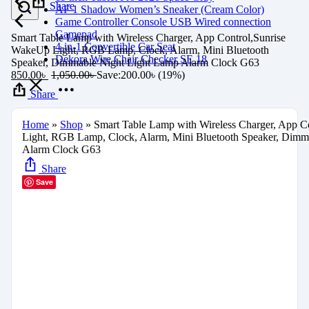
Share
AF 1 Shadow Women’s Sneaker (Cream Color)
Game Controller Console USB Wired connection
Gamepad
Smart Table Lamp with Wireless Charger, App Control,Sunrise
4-in-1 Convertible Car Seat
WakeUp Light, RGB Lamp, Clock, Alarm, Mini Bluetooth
Dekora Wire Chair Checker SE 18
Speaker, Dimmable Night Light Lamp Alarm Clock G63
850.00
৳
1,050.00
৳
Save:
200.00
৳
(19%)
Share
Home
»
Shop
»
Smart Table Lamp with Wireless Charger, App 
Light, RGB Lamp, Clock, Alarm, Mini Bluetooth Speaker, Dimm
Alarm Clock G63
Share
Save