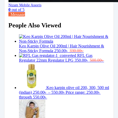
Nizam Mobile Assoris
0
out of 5
Message
People Also Viewed
Keo Karpin Olive Oil 200ml | Hair Nourishment &
Non-Sticky Formula
250.00
৳
330.00
৳
RFL Gas
Regulator 22mm Regulator LPG
350.00
৳
500.00
৳
Keo karpin olive oil 200, 300, 500 ml
(indian)
250.00
৳
–
550.00
৳
Price range: 250.00৳
through 550.00৳