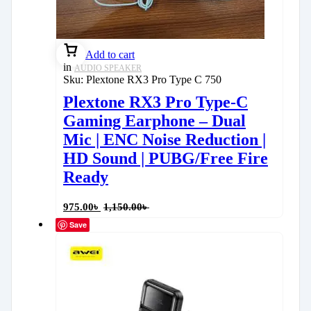
Add to cart
in
AUDIO SPEAKER
Sku:
Plextone RX3 Pro Type C 750
Plextone RX3 Pro Type-C
Gaming Earphone – Dual
Mic | ENC Noise Reduction |
HD Sound | PUBG/Free Fire
Ready
975.00
৳
1,150.00
৳
Save