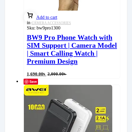
Add to cart
in
CAMERA ACCESSORIES
Sku:
bw9pro1300
BW9 Pro Phone Watch with
SIM Support | Camera Model
| Smart Calling Watch |
Premium Design
1,690.00
৳
2,000.00
৳
Save