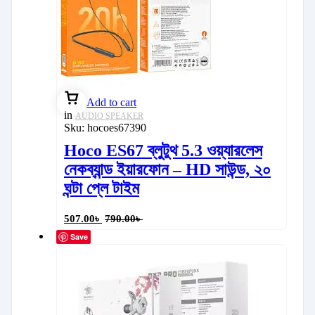
Add to cart
in
AUDIO SPEAKER
Sku:
hocoes67390
Hoco ES67 ব্লুটুথ 5.3 ওয়্যারলেস
নেকব্যান্ড ইয়ারফোন – HD সাউন্ড, ২০
ঘন্টা প্লে টাইম
507.00
৳
790.00
৳
Save