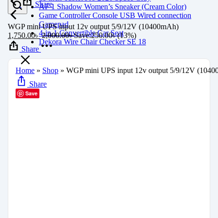
Share
AF 1 Shadow Women’s Sneaker (Cream Color)
Game Controller Console USB Wired connection
Gamepad
WGP mini UPS input 12v output 5/9/12V (10400mAh)
4-in-1 Convertible Car Seat
1,750.00
৳
2,000.00
৳
Save:
250.00
৳
(13%)
Dekora Wire Chair Checker SE 18
Share
Home
»
Shop
»
WGP mini UPS input 12v output 5/9/12V (104
Share
Save