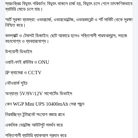
স্বয়ংক্রিয় বিদ্যুৎ পরিবর্তন: বিদ্যুৎ থাকলে চার্জ হয়, বিদ্যুৎ চলে গেলে তাৎক্ষণিকভাবে
ব্যাটারি মোডে চলে যায়।
স্মার্ট সুরক্ষা ব্যবস্থা: ওভারচার্জ, ওভারভোল্টেজ, ওভারকারেন্ট ও শর্ট সার্কিট থেকে সুরক্ষা
নিশ্চিত করে।
কমপ্যাক্ট ও টেকসই ডিজাইন: ছোট আকারে হলেও শক্তিশালী পারফরম্যান্স, সহজে
বহনযোগ্য ও ব্যবহারযোগ্য।
উপযোগী ডিভাইস
ওয়াই-ফাই রাউটার ও ONU
IP ক্যামেরা ও CCTV
নেটওয়ার্ক সুইচ
অন্যান্য 5V/9V/12V সাপোর্টেড ডিভাইস
কেন WGP Mini UPS 10400mAh সেরা পছন্দ
নিরবচ্ছিন্ন ইন্টারনেট সংযোগ বজায় রাখে
একাধিক ভোল্টেজ আউটপুট সমর্থন করে
শক্তিশালী ব্যাটারি ব্যাকআপ প্রদান করে