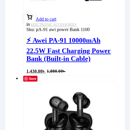
Add to cart
in
ELECTRONIC ACCESSORIES
Sku:
pA-91 awi power Bank 1100
⚡ Awei PA-91 10000mAh
22.5W Fast Charging Power
Bank (Built-in Cable)
1,430.00
৳
1,880.00
৳
Save