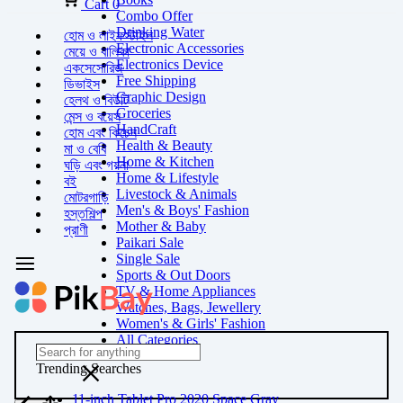
Cart
0
Combo Offer
Drinking Water
হোম ও লাইফস্টাইল
Electronic Accessories
মেয়ে ও বালিকা
Electronics Device
একসেসোরিজ
Free Shipping
ডিভাইস
Graphic Design
হেলথ ও বিউটি
Groceries
মেন্স ও বয়েস
HandCraft
হোম এবং কিচেন
Health & Beauty
মা ও বেবি
Home & Kitchen
ঘড়ি এবং গয়না
Home & Lifestyle
বই
Livestock & Animals
মোটরগাড়ি
Men's & Boys' Fashion
হস্তশিল্প
Mother & Baby
প্রাণী
Paikari Sale
Single Sale
Sports & Out Doors
TV & Home Appliances
Watches, Bags, Jewellery
Women's & Girls' Fashion
All Categories
Trending Searches
11-inch Tablet Pro 2020 Space Gray