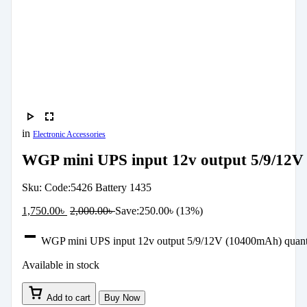
in
Electronic Accessories
WGP mini UPS input 12v output 5/9/12
Sku:
Code:5426 Battery 1435
1,750.00
৳
2,000.00
৳
Save:
250.00
৳
(13%)
WGP mini UPS input 12v output 5/9/12V (10400mAh) quant
Available in stock
Add to cart
Buy Now