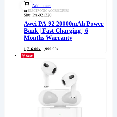
Add to cart
in
ELECTRONIC ACCESSORIES
Sku:
PA-921320
Awei PA-92 20000mAh Power
Bank | Fast Charging | 6
Months Warranty
1,716.00
৳
1,990.00
৳
Save