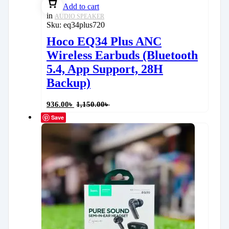
Add to cart
in
AUDIO SPEAKER
Sku:
eq34plus720
Hoco EQ34 Plus ANC
Wireless Earbuds (Bluetooth
5.4, App Support, 28H
Backup)
936.00
৳
1,150.00
৳
Save