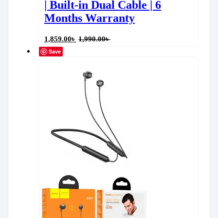
| Built-in Dual Cable | 6
Months Warranty
1,859.00
৳
1,990.00
৳
Save