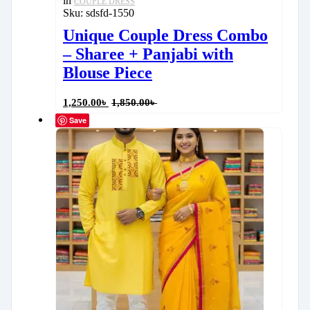
in
COUPLE DRESS
Sku:
sdsfd-1550
Unique Couple Dress Combo
– Sharee + Panjabi with
Blouse Piece
1,250.00
৳
1,850.00
৳
Save