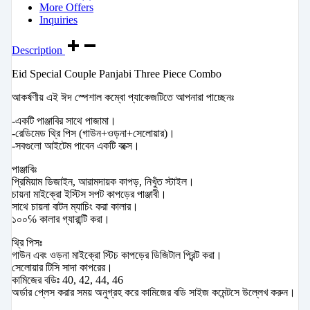
More Offers
Inquiries
Description
Eid Special Couple Panjabi Three Piece Combo
আকর্ষণীয় এই ঈদ স্পেশাল কম্বো প্যাকেজটিতে আপনারা পাচ্ছেনঃ
-একটি পাঞ্জাবির সাথে পাজামা।
-রেডিমেড থ্রি পিস (গাউন+ওড়না+সেলোয়ার)।
-সবগুলো আইটেম পাবেন একটি বক্সে।
পাঞ্জাবিঃ
প্রিমিয়াম ডিজাইন, আরামদায়ক কাপড়, নিখুঁত স্টাইল।
চায়না মাইক্রো ইস্টিস সপট কাপড়ের পাঞ্জাবী।
সাথে চায়না বাটন ম্যাচিং করা কালার।
১০০℅ কালার গ্যারান্টি করা।
থ্রি পিসঃ
গাউন এবং ওড়না মাইক্রো স্টিচ কাপড়ের ডিজিটাল প্রিন্ট করা।
সেলোয়ার টিসি সাদা কাপরের।
কামিজের বডিঃ 40, 42, 44, 46
অর্ডার প্লেস করার সময় অনুগ্রহ করে কামিজের বডি সাইজ কমেন্টসে উল্লেখ করুন।