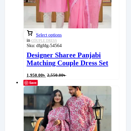
Select options
in
COUPLE DRESS
Sku:
dfgfdg-54564
Designer Sharee Panjabi
Matching Couple Dress Set
1,950.00
৳
2,550.00
৳
Save