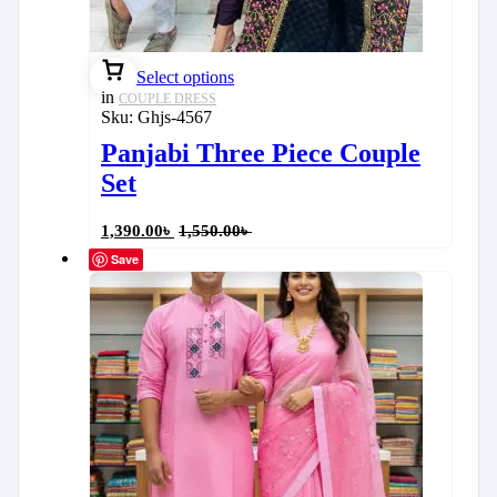
Select options
in
COUPLE DRESS
Sku:
Ghjs-4567
Panjabi Three Piece Couple
Set
1,390.00
৳
1,550.00
৳
Save