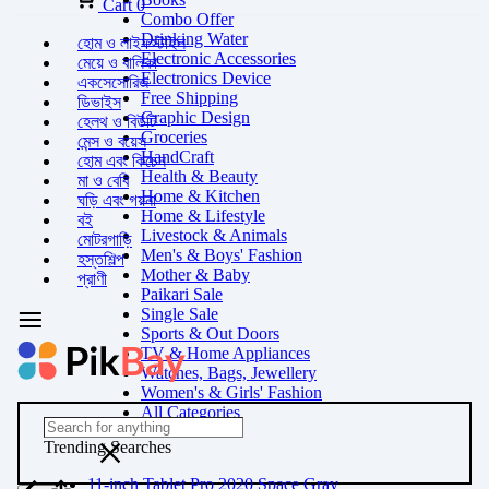
Cart
0
Combo Offer
Drinking Water
হোম ও লাইফস্টাইল
Electronic Accessories
মেয়ে ও বালিকা
Electronics Device
একসেসোরিজ
Free Shipping
ডিভাইস
Graphic Design
হেলথ ও বিউটি
Groceries
মেন্স ও বয়েস
HandCraft
হোম এবং কিচেন
Health & Beauty
মা ও বেবি
Home & Kitchen
ঘড়ি এবং গয়না
Home & Lifestyle
বই
Livestock & Animals
মোটরগাড়ি
Men's & Boys' Fashion
হস্তশিল্প
Mother & Baby
প্রাণী
Paikari Sale
Single Sale
Sports & Out Doors
TV & Home Appliances
Watches, Bags, Jewellery
Women's & Girls' Fashion
All Categories
Trending Searches
11-inch Tablet Pro 2020 Space Gray