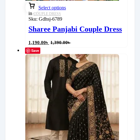
Select options
in
COUPLE DRESS
Sku:
Gdhsj-6789
Sharee Panjabi Couple Dress
1,190.00
৳
1,390.00
৳
Save