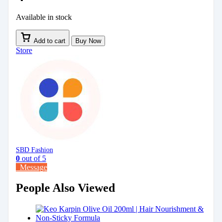
Available in stock
Add to cart
Buy Now
Store
SBD Fashion
0
out of 5
Message
People Also Viewed