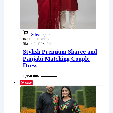
Select options
in
COUPLE DRESS
Sku:
dfdsf-58456
Stylish Premium Sharee and
Panjabi Matching Couple
Dress
1,950.00
৳
2,550.00
৳
Save