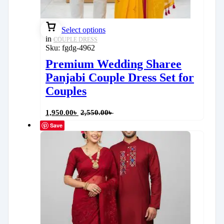
Select options
in
COUPLE DRESS
Sku:
fgdg-4962
Premium Wedding Sharee
Panjabi Couple Dress Set for
Couples
1,950.00
৳
2,550.00
৳
Save