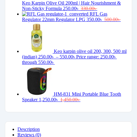
Keo Karpin Olive Oil 200ml | Hair Nourishment &
Non-Sticky Formula
250.00
৳
330.00
৳
RFL Gas
Regulator 22mm Regulator LPG
350.00
৳
500.00
৳
Keo karpin olive oil 200, 300, 500 ml
(indian)
250.00
৳
–
550.00
৳
Price range: 250.00৳
through 550.00৳
HM-831 Mini Portable Blue Tooth
Speaker
1,250.00
৳
1,450.00
৳
Description
Reviews (0)