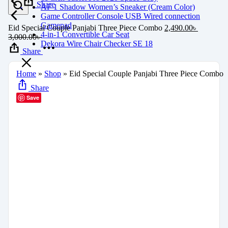
Share
AF 1 Shadow Women’s Sneaker (Cream Color)
Game Controller Console USB Wired connection
Gamepad
Eid Special Couple Panjabi Three Piece Combo
2,490.00
৳
4-in-1 Convertible Car Seat
3,000.00
৳
Dekora Wire Chair Checker SE 18
Share
Home
»
Shop
»
Eid Special Couple Panjabi Three Piece Combo
Share
Save