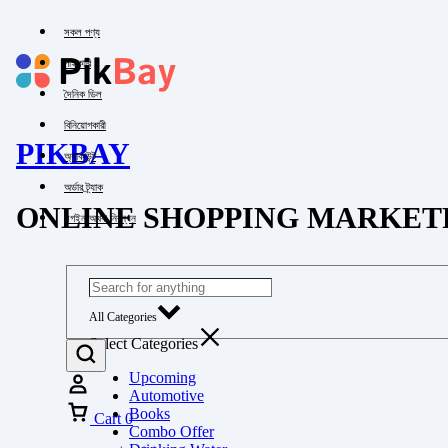
সকল পণ্য
পাইকারি
দৈনিক ডিল
বিনিয়োগকারী
PIKBAY
অ্যাকাউন্ট
অর্ডার ট্র্যাক
ONLINE SHOPPING MARKET
লগইন অথবা নিবন্ধন
All Categories
Select Categories
Upcoming
Automotive
Books
Cart
0
Combo Offer