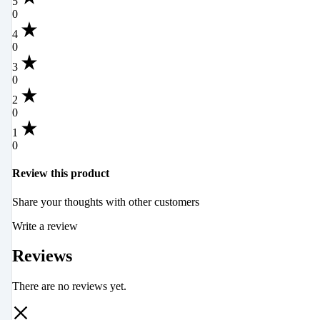
5
0
4
0
3
0
2
0
1
0
Review this product
Share your thoughts with other customers
Write a review
Reviews
There are no reviews yet.