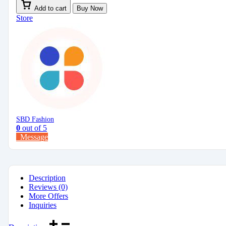
Add to cart
Buy Now
Store
SBD Fashion
0
out of 5
Message
Description
Reviews (0)
More Offers
Inquiries