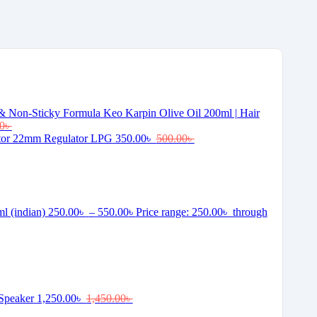
Keo Karpin Olive Oil 200ml | Hair
0
৳
tor 22mm Regulator LPG
350.00
৳
500.00
৳
ml (indian)
250.00
৳
–
550.00
৳
Price range: 250.00৳ through
Speaker
1,250.00
৳
1,450.00
৳