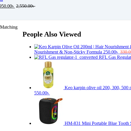
950.00
৳
2,550.00
৳
 Matching
People Also Viewed
Nourishment & Non-Sticky Formula
250.00
৳
330.0
RFL Gas Regula
Keo karpin olive oil 200, 300, 500 
550.00৳
HM-831 Mini Portable Blue Tooth 