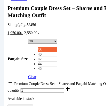
Premium Couple Dress Set – Sharee and 
Matching Outfit
Sku:
gfgfdg-58456
1,950.00
৳
2,550.00
৳
38
40
Panjabi Size
42
44
46
Clear
Premium Couple Dress Set – Sharee and Panjabi Matching Ou
quantity
Available in stock