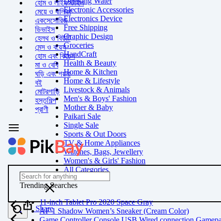
Drinking Water
হোম ও লাইফস্টাইল
Electronic Accessories
মেয়ে ও বালিকা
Electronics Device
একসেসোরিজ
Free Shipping
ডিভাইস
Graphic Design
হেলথ ও বিউটি
Groceries
মেন্স ও বয়েস
HandCraft
হোম এবং কিচেন
Health & Beauty
মা ও বেবি
Home & Kitchen
ঘড়ি এবং গয়না
Home & Lifestyle
বই
Livestock & Animals
মোটরগাড়ি
Men's & Boys' Fashion
হস্তশিল্প
Mother & Baby
প্রাণী
Paikari Sale
Single Sale
Sports & Out Doors
TV & Home Appliances
Watches, Bags, Jewellery
Women's & Girls' Fashion
All Categories
Trending Searches
11-inch Tablet Pro 2020 Space Gray
Share
AF 1 Shadow Women’s Sneaker (Cream Color)
Game Controller Console USB Wired connection Gamep