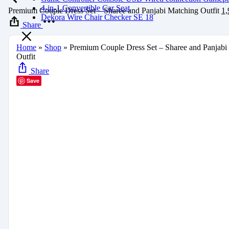
4-in-1 Convertible Car Seat
Premium Couple Dress Set – Sharee and Panjabi Matching Outfit
1,
Dekora Wire Chair Checker SE 18
Share
Home
»
Shop
»
Premium Couple Dress Set – Sharee and Panjabi
Outfit
Share
Save