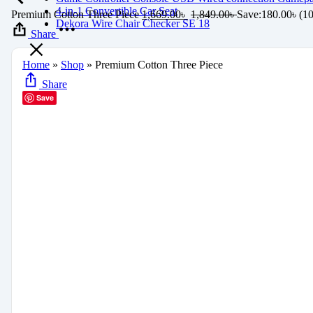
4-in-1 Convertible Car Seat
Premium Cotton Three Piece
1,669.00
৳
1,849.00
৳
Save:
180.00
৳
(1
Dekora Wire Chair Checker SE 18
Share
Home
»
Shop
»
Premium Cotton Three Piece
Share
Save