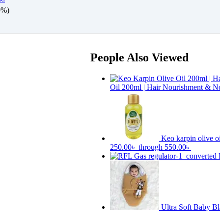
0%)
People Also Viewed
Oil 200ml | Hair Nourishment & N
Keo karpin olive o
250.00৳ through 550.00৳
Ultra Soft Baby B