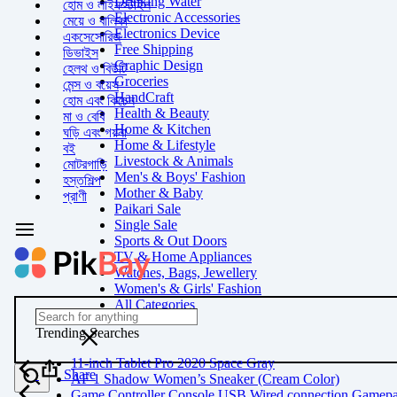
Drinking Water
হোম ও লাইফস্টাইল
Electronic Accessories
মেয়ে ও বালিকা
Electronics Device
একসেসোরিজ
Free Shipping
ডিভাইস
Graphic Design
হেলথ ও বিউটি
Groceries
মেন্স ও বয়েস
HandCraft
হোম এবং কিচেন
Health & Beauty
মা ও বেবি
Home & Kitchen
ঘড়ি এবং গয়না
Home & Lifestyle
বই
Livestock & Animals
মোটরগাড়ি
Men's & Boys' Fashion
হস্তশিল্প
Mother & Baby
প্রাণী
Paikari Sale
Single Sale
Sports & Out Doors
TV & Home Appliances
Watches, Bags, Jewellery
Women's & Girls' Fashion
All Categories
Trending Searches
11-inch Tablet Pro 2020 Space Gray
Share
AF 1 Shadow Women’s Sneaker (Cream Color)
Game Controller Console USB Wired connection Gamep