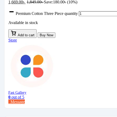
1,669.00
৳
1,849.00
৳
Save:
180.00
৳
(10%)
Premium Cotton Three Piece quantity
Available in stock
Add to cart
Buy Now
Store
Fast Gallery
0
out of 5
Message