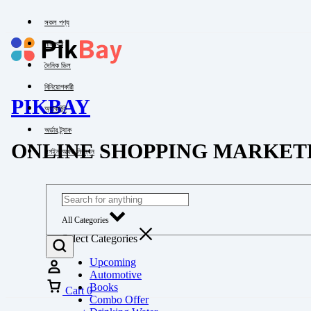
সকল পণ্য
পাইকারি
দৈনিক ডিল
বিনিয়োগকারী
PIKBAY
অ্যাকাউন্ট
অর্ডার ট্র্যাক
ONLINE SHOPPING MARKET
লগইন অথবা নিবন্ধন
All Categories
Select Categories
Upcoming
Automotive
Books
Cart
0
Combo Offer