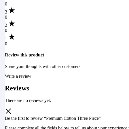
0
3
0
2
0
1
0
Review this product
Share your thoughts with other customers
Write a review
Reviews
There are no reviews yet.
Be the first to review “Premium Cotton Three Piece”
Please complete all the fields below to tell us about your experience 