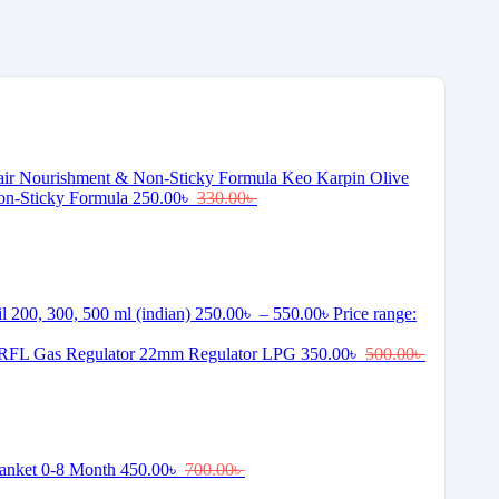
Keo Karpin Olive
on-Sticky Formula
250.00
৳
330.00
৳
il 200, 300, 500 ml (indian)
250.00
৳
–
550.00
৳
Price range:
RFL Gas Regulator 22mm Regulator LPG
350.00
৳
500.00
৳
lanket 0-8 Month
450.00
৳
700.00
৳