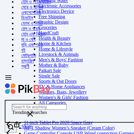
Drinking Water
হোম ও লাইফস্টাইল
Electronic Accessories
মেয়ে ও বালিকা
Electronics Device
একসেসোরিজ
Free Shipping
ডিভাইস
Graphic Design
হেলথ ও বিউটি
Groceries
মেন্স ও বয়েস
HandCraft
হোম এবং কিচেন
Health & Beauty
মা ও বেবি
Home & Kitchen
ঘড়ি এবং গয়না
Home & Lifestyle
বই
Livestock & Animals
মোটরগাড়ি
Men's & Boys' Fashion
হস্তশিল্প
Mother & Baby
প্রাণী
Paikari Sale
Single Sale
Sports & Out Doors
TV & Home Appliances
Watches, Bags, Jewellery
Women's & Girls' Fashion
All Categories
Trending Searches
11-inch Tablet Pro 2020 Space Gray
Share
AF 1 Shadow Women’s Sneaker (Cream Color)
Game Controller Console USB Wired connection Gamep