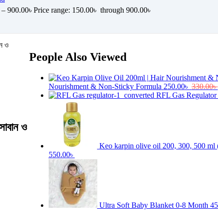
–
900.00
৳
Price range: 150.00৳ through 900.00৳
ান ও
People Also Viewed
Nourishment & Non-Sticky Formula
250.00
৳
330.00
৳
RFL Gas Regulator
 সাবান ও
Keo karpin olive oil 200, 300, 500 ml 
550.00৳
Ultra Soft Baby Blanket 0-8 Month
45