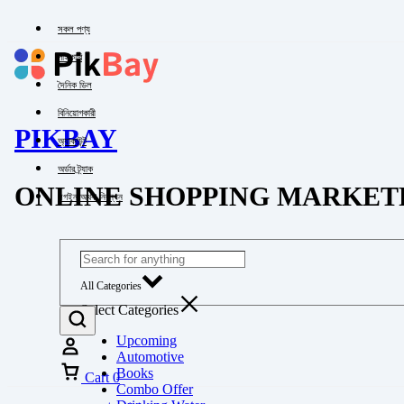
সকল পণ্য
পাইকারি
দৈনিক ডিল
বিনিয়োগকারী
PIKBAY
অ্যাকাউন্ট
অর্ডার ট্র্যাক
ONLINE SHOPPING MARKET
লগইন অথবা নিবন্ধন
All Categories
Select Categories
Upcoming
Automotive
Books
Cart
0
Combo Offer