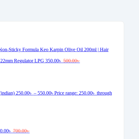
Keo Karpin Olive Oil 200ml | Hair
 22mm Regulator LPG
350.00
৳
500.00
৳
(indian)
250.00
৳
–
550.00
৳
Price range: 250.00৳ through
0.00
৳
700.00
৳